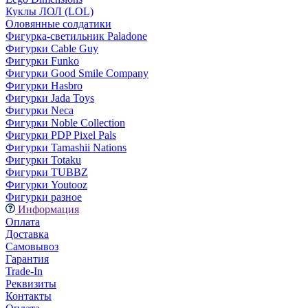
Куклы ЛОЛ (LOL)
Оловянные солдатики
Фигурка-светильник Paladone
Фигурки Cable Guy
Фигурки Funko
Фигурки Good Smile Company
Фигурки Hasbro
Фигурки Jada Toys
Фигурки Neca
Фигурки Noble Collection
Фигурки PDP Pixel Pals
Фигурки Tamashii Nations
Фигурки Totaku
Фигурки TUBBZ
Фигурки Youtooz
Фигурки разное
Информация
Оплата
Доставка
Самовывоз
Гарантия
Trade-In
Реквизиты
Контакты