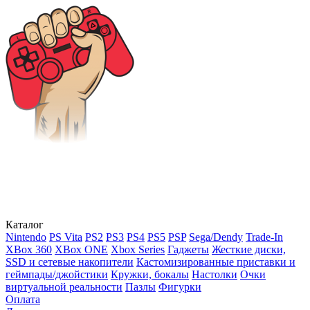
Каталог
Nintendo
PS Vita
PS2
PS3
PS4
PS5
PSP
Sega/Dendy
Trade-In
XBox 360
XBox ONE
Xbox Series
Гаджеты
Жесткие диски,
SSD и сетевые накопители
Кастомизированные приставки и
геймпады/джойстики
Кружки, бокалы
Настолки
Очки
виртуальной реальности
Пазлы
Фигурки
Оплата