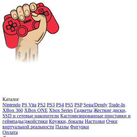
Каталог
Nintendo
PS Vita
PS2
PS3
PS4
PS5
PSP
Sega/Dendy
Trade-In
XBox 360
XBox ONE
Xbox Series
Гаджеты
Жесткие диски,
SSD и сетевые накопители
Кастомизированные приставки и
геймпады/джойстики
Кружки, бокалы
Настолки
Очки
виртуальной реальности
Пазлы
Фигурки
Оплата