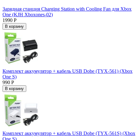
Зарядная станция Charging Station with Cooling Fan для Xbox
One (KJH Xboxones-02)
1990 Р
В корзину
Комплект аккумулятор + кабель USB Dobe (TYX-561) (Xbox
One S)
990 Р
В корзину
Комплект аккумулятор + кабель USB Dobe (TYX-561S) (Xbox
One S)