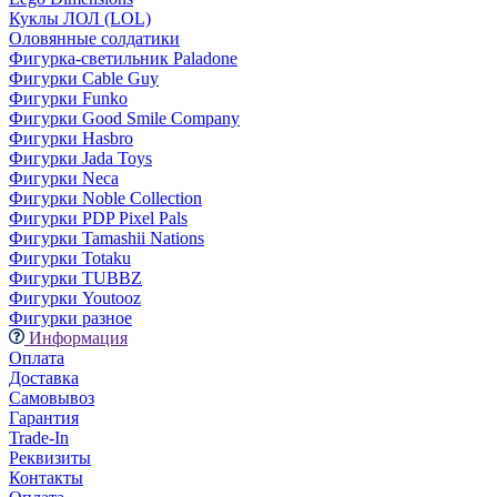
Куклы ЛОЛ (LOL)
Оловянные солдатики
Фигурка-светильник Paladone
Фигурки Cable Guy
Фигурки Funko
Фигурки Good Smile Company
Фигурки Hasbro
Фигурки Jada Toys
Фигурки Neca
Фигурки Noble Collection
Фигурки PDP Pixel Pals
Фигурки Tamashii Nations
Фигурки Totaku
Фигурки TUBBZ
Фигурки Youtooz
Фигурки разное
Информация
Оплата
Доставка
Самовывоз
Гарантия
Trade-In
Реквизиты
Контакты