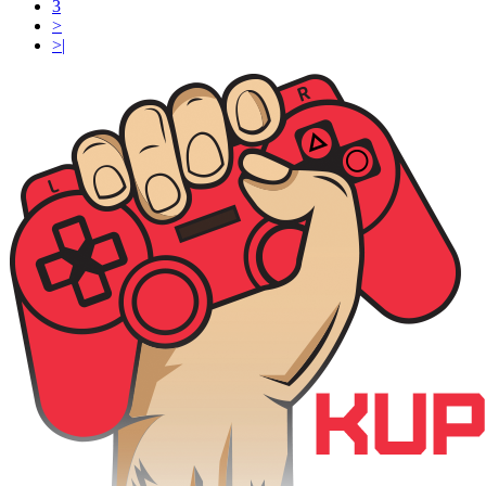
3
>
>|