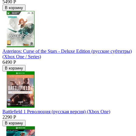
5490 Р
В корзину
Asterigos: Curse of the Stars - Deluxe Edition (русские субтитры)
(Xbox One / Series)
6490 Р
В корзину
Battlefield 1 Революция (русская версия) (Xbox One)
2290 Р
В корзину