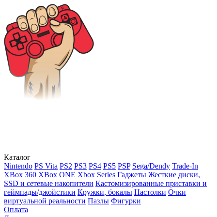
Каталог
Nintendo
PS Vita
PS2
PS3
PS4
PS5
PSP
Sega/Dendy
Trade-In
XBox 360
XBox ONE
Xbox Series
Гаджеты
Жесткие диски,
SSD и сетевые накопители
Кастомизированные приставки и
геймпады/джойстики
Кружки, бокалы
Настолки
Очки
виртуальной реальности
Пазлы
Фигурки
Оплата