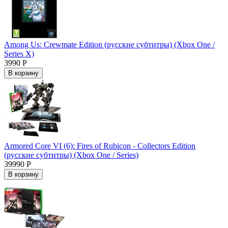
Among Us: Crewmate Edition (русские субтитры) (Xbox One /
Series X)
3990 Р
В корзину
Armored Core VI (6): Fires of Rubicon - Collectors Edition
(русские субтитры) (Xbox One / Series)
39990 Р
В корзину