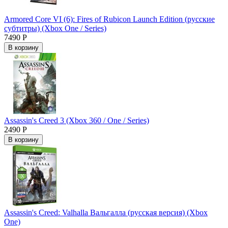
Armored Core VI (6): Fires of Rubicon Launch Edition (русские
субтитры) (Xbox One / Series)
7490 Р
В корзину
Assassin's Creed 3 (Xbox 360 / One / Series)
2490 Р
В корзину
Assassin's Creed: Valhalla Вальгалла (русская версия) (Xbox
One)