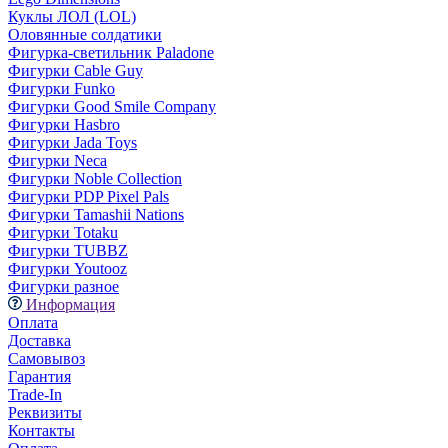
Куклы ЛОЛ (LOL)
Оловянные солдатики
Фигурка-светильник Paladone
Фигурки Cable Guy
Фигурки Funko
Фигурки Good Smile Company
Фигурки Hasbro
Фигурки Jada Toys
Фигурки Neca
Фигурки Noble Collection
Фигурки PDP Pixel Pals
Фигурки Tamashii Nations
Фигурки Totaku
Фигурки TUBBZ
Фигурки Youtooz
Фигурки разное
Информация
Оплата
Доставка
Самовывоз
Гарантия
Trade-In
Реквизиты
Контакты