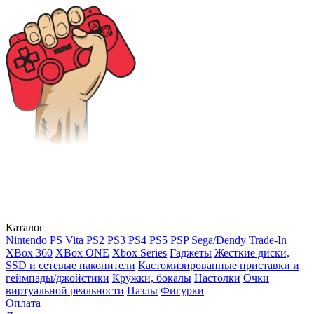
Каталог
Nintendo
PS Vita
PS2
PS3
PS4
PS5
PSP
Sega/Dendy
Trade-In
XBox 360
XBox ONE
Xbox Series
Гаджеты
Жесткие диски,
SSD и сетевые накопители
Кастомизированные приставки и
геймпады/джойстики
Кружки, бокалы
Настолки
Очки
виртуальной реальности
Пазлы
Фигурки
Оплата