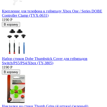
Крепление для телефона к геймпаду Xbox One / Series DOBE
Controller Clamp (TYX-0631)
1190 Р
В корзину
Набор стиков Dobe Thumbstick Cover для геймпадов
Switch/PS5/PS4/Xbox (TY-3805)
1190 Р
В корзину
Накладки на стики Thumb Grips (4 штуки) (зеленый)