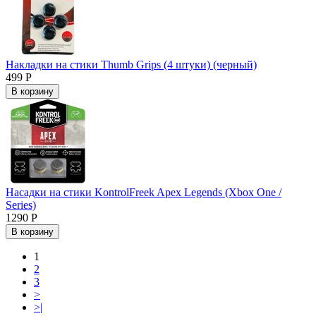
Накладки на стики Thumb Grips (4 штуки) (черный)
499 Р
В корзину
Насадки на стики KontrolFreek Apex Legends (Xbox One /
Series)
1290 Р
В корзину
1
2
3
>
>|