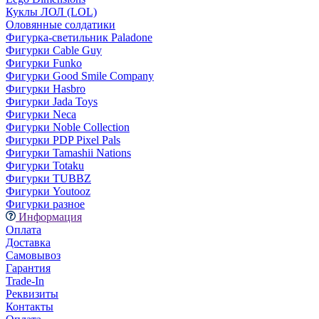
Куклы ЛОЛ (LOL)
Оловянные солдатики
Фигурка-светильник Paladone
Фигурки Cable Guy
Фигурки Funko
Фигурки Good Smile Company
Фигурки Hasbro
Фигурки Jada Toys
Фигурки Neca
Фигурки Noble Collection
Фигурки PDP Pixel Pals
Фигурки Tamashii Nations
Фигурки Totaku
Фигурки TUBBZ
Фигурки Youtooz
Фигурки разное
Информация
Оплата
Доставка
Самовывоз
Гарантия
Trade-In
Реквизиты
Контакты