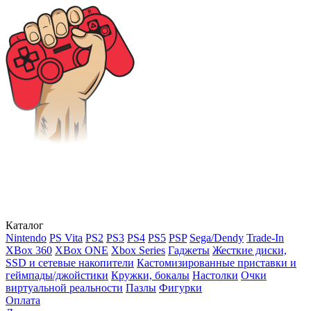
Каталог
Nintendo
PS Vita
PS2
PS3
PS4
PS5
PSP
Sega/Dendy
Trade-In
XBox 360
XBox ONE
Xbox Series
Гаджеты
Жесткие диски,
SSD и сетевые накопители
Кастомизированные приставки и
геймпады/джойстики
Кружки, бокалы
Настолки
Очки
виртуальной реальности
Пазлы
Фигурки
Оплата