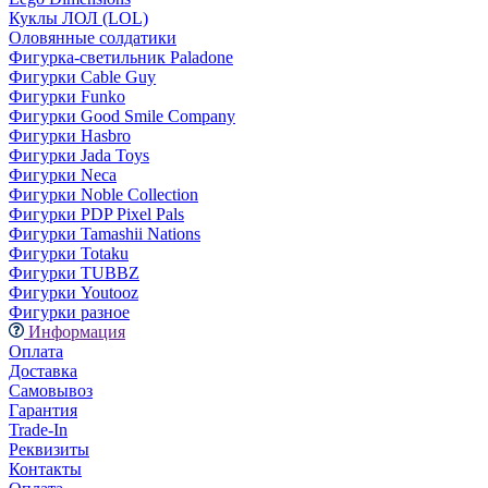
Куклы ЛОЛ (LOL)
Оловянные солдатики
Фигурка-светильник Paladone
Фигурки Cable Guy
Фигурки Funko
Фигурки Good Smile Company
Фигурки Hasbro
Фигурки Jada Toys
Фигурки Neca
Фигурки Noble Collection
Фигурки PDP Pixel Pals
Фигурки Tamashii Nations
Фигурки Totaku
Фигурки TUBBZ
Фигурки Youtooz
Фигурки разное
Информация
Оплата
Доставка
Самовывоз
Гарантия
Trade-In
Реквизиты
Контакты