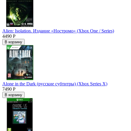
Alien: Isolation. Издание «Ностромо» (Xbox One / Series)
4490 Р
В корзину
Alone in the Dark (русские субтитры) (Xbox Series X)
7490 Р
В корзину