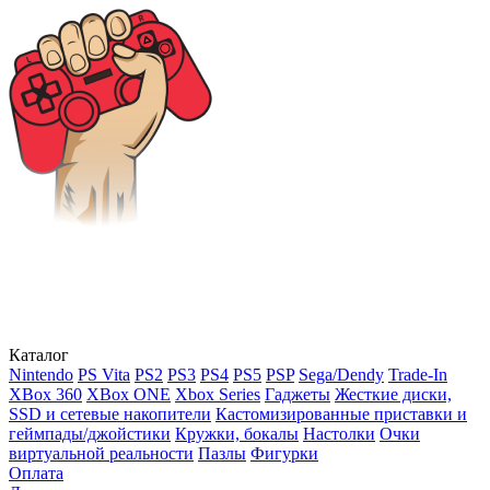
Каталог
Nintendo
PS Vita
PS2
PS3
PS4
PS5
PSP
Sega/Dendy
Trade-In
XBox 360
XBox ONE
Xbox Series
Гаджеты
Жесткие диски,
SSD и сетевые накопители
Кастомизированные приставки и
геймпады/джойстики
Кружки, бокалы
Настолки
Очки
виртуальной реальности
Пазлы
Фигурки
Оплата