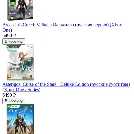
Assassin's Creed: Valhalla Вальгалла (русская версия) (Xbox
One)
5490 Р
В корзину
Asterigos: Curse of the Stars - Deluxe Edition (русские субтитры)
(Xbox One / Series)
6490 Р
В корзину