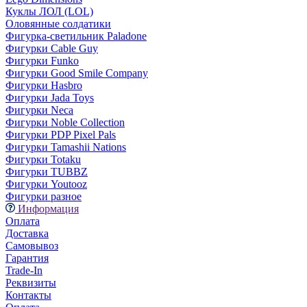
Куклы ЛОЛ (LOL)
Оловянные солдатики
Фигурка-светильник Paladone
Фигурки Cable Guy
Фигурки Funko
Фигурки Good Smile Company
Фигурки Hasbro
Фигурки Jada Toys
Фигурки Neca
Фигурки Noble Collection
Фигурки PDP Pixel Pals
Фигурки Tamashii Nations
Фигурки Totaku
Фигурки TUBBZ
Фигурки Youtooz
Фигурки разное
Информация
Оплата
Доставка
Самовывоз
Гарантия
Trade-In
Реквизиты
Контакты