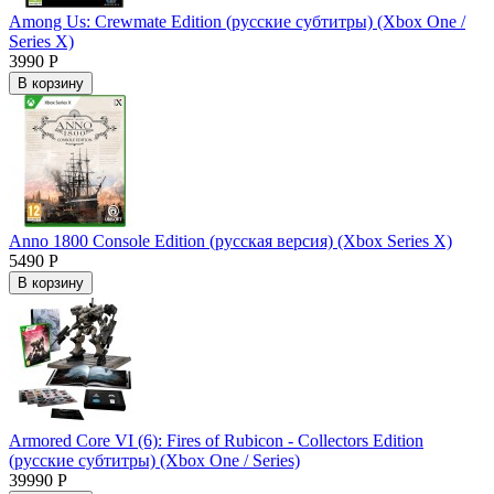
Among Us: Crewmate Edition (русские субтитры) (Xbox One /
Series X)
3990 Р
В корзину
Anno 1800 Console Edition (русская версия) (Xbox Series X)
5490 Р
В корзину
Armored Core VI (6): Fires of Rubicon - Collectors Edition
(русские субтитры) (Xbox One / Series)
39990 Р