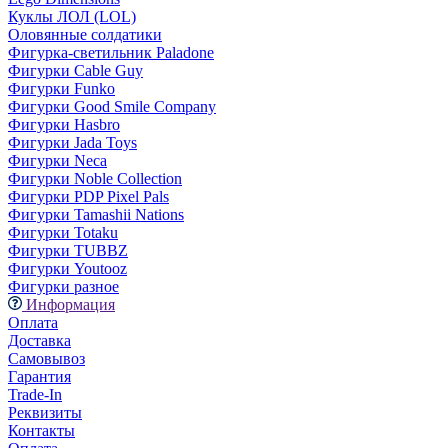
Куклы ЛОЛ (LOL)
Оловянные солдатики
Фигурка-светильник Paladone
Фигурки Cable Guy
Фигурки Funko
Фигурки Good Smile Company
Фигурки Hasbro
Фигурки Jada Toys
Фигурки Neca
Фигурки Noble Collection
Фигурки PDP Pixel Pals
Фигурки Tamashii Nations
Фигурки Totaku
Фигурки TUBBZ
Фигурки Youtooz
Фигурки разное
Информация
Оплата
Доставка
Самовывоз
Гарантия
Trade-In
Реквизиты
Контакты