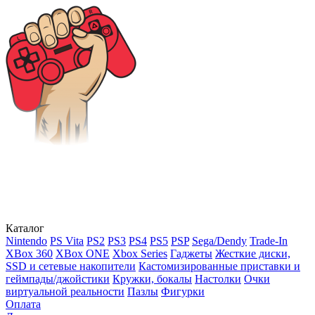
Каталог
Nintendo
PS Vita
PS2
PS3
PS4
PS5
PSP
Sega/Dendy
Trade-In
XBox 360
XBox ONE
Xbox Series
Гаджеты
Жесткие диски,
SSD и сетевые накопители
Кастомизированные приставки и
геймпады/джойстики
Кружки, бокалы
Настолки
Очки
виртуальной реальности
Пазлы
Фигурки
Оплата