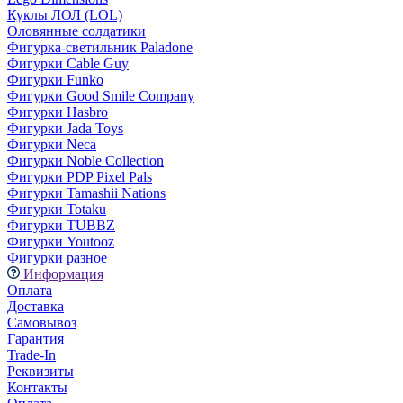
Куклы ЛОЛ (LOL)
Оловянные солдатики
Фигурка-светильник Paladone
Фигурки Cable Guy
Фигурки Funko
Фигурки Good Smile Company
Фигурки Hasbro
Фигурки Jada Toys
Фигурки Neca
Фигурки Noble Collection
Фигурки PDP Pixel Pals
Фигурки Tamashii Nations
Фигурки Totaku
Фигурки TUBBZ
Фигурки Youtooz
Фигурки разное
Информация
Оплата
Доставка
Самовывоз
Гарантия
Trade-In
Реквизиты
Контакты