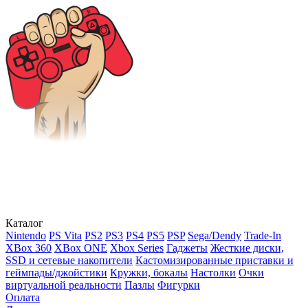
Каталог
Nintendo
PS Vita
PS2
PS3
PS4
PS5
PSP
Sega/Dendy
Trade-In
XBox 360
XBox ONE
Xbox Series
Гаджеты
Жесткие диски,
SSD и сетевые накопители
Кастомизированные приставки и
геймпады/джойстики
Кружки, бокалы
Настолки
Очки
виртуальной реальности
Пазлы
Фигурки
Оплата