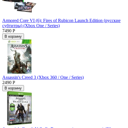
Armored Core VI (6): Fires of Rubicon Launch Edition (русские
субтитры) (Xbox One / Series)
7490 Р
В корзину
Assassin's Creed 3 (Xbox 360 / One / Series)
2490 Р
В корзину