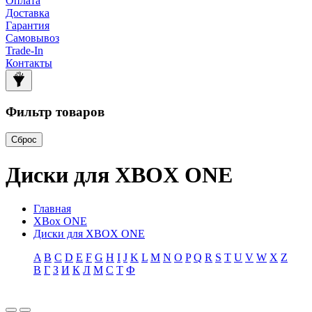
Оплата
Доставка
Гарантия
Самовывоз
Trade-In
Контакты
Фильтр товаров
Сброс
Диски для XBOX ONE
Главная
XBox ONE
Диски для XBOX ONE
A
B
C
D
E
F
G
H
I
J
K
L
M
N
O
P
Q
R
S
T
U
V
W
X
Z
В
Г
З
И
К
Л
М
С
Т
Ф