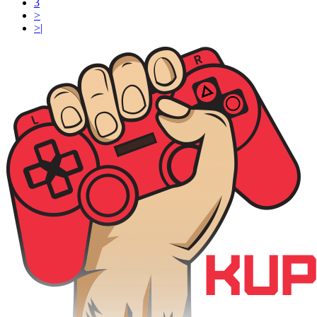
3
>
>|