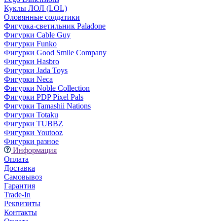
Куклы ЛОЛ (LOL)
Оловянные солдатики
Фигурка-светильник Paladone
Фигурки Cable Guy
Фигурки Funko
Фигурки Good Smile Company
Фигурки Hasbro
Фигурки Jada Toys
Фигурки Neca
Фигурки Noble Collection
Фигурки PDP Pixel Pals
Фигурки Tamashii Nations
Фигурки Totaku
Фигурки TUBBZ
Фигурки Youtooz
Фигурки разное
Информация
Оплата
Доставка
Самовывоз
Гарантия
Trade-In
Реквизиты
Контакты