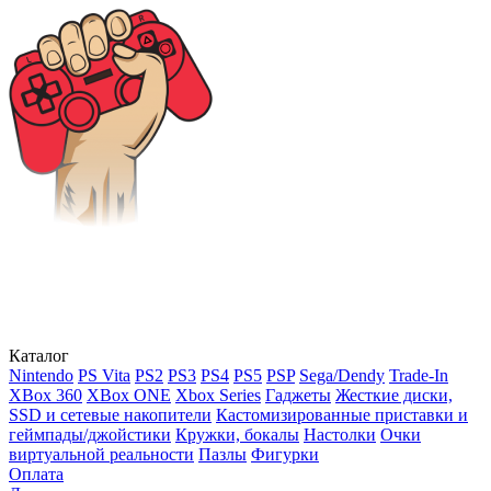
Каталог
Nintendo
PS Vita
PS2
PS3
PS4
PS5
PSP
Sega/Dendy
Trade-In
XBox 360
XBox ONE
Xbox Series
Гаджеты
Жесткие диски,
SSD и сетевые накопители
Кастомизированные приставки и
геймпады/джойстики
Кружки, бокалы
Настолки
Очки
виртуальной реальности
Пазлы
Фигурки
Оплата