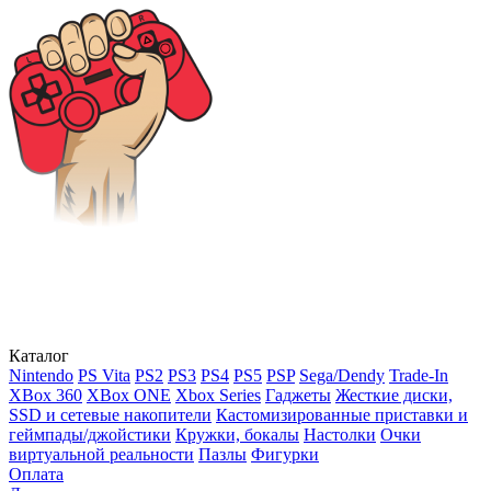
Каталог
Nintendo
PS Vita
PS2
PS3
PS4
PS5
PSP
Sega/Dendy
Trade-In
XBox 360
XBox ONE
Xbox Series
Гаджеты
Жесткие диски,
SSD и сетевые накопители
Кастомизированные приставки и
геймпады/джойстики
Кружки, бокалы
Настолки
Очки
виртуальной реальности
Пазлы
Фигурки
Оплата