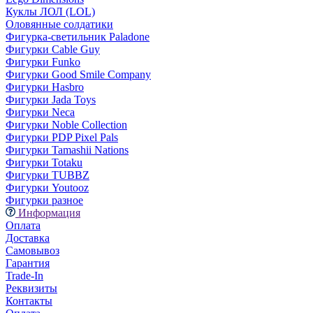
Куклы ЛОЛ (LOL)
Оловянные солдатики
Фигурка-светильник Paladone
Фигурки Cable Guy
Фигурки Funko
Фигурки Good Smile Company
Фигурки Hasbro
Фигурки Jada Toys
Фигурки Neca
Фигурки Noble Collection
Фигурки PDP Pixel Pals
Фигурки Tamashii Nations
Фигурки Totaku
Фигурки TUBBZ
Фигурки Youtooz
Фигурки разное
Информация
Оплата
Доставка
Самовывоз
Гарантия
Trade-In
Реквизиты
Контакты