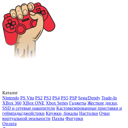
Каталог
Nintendo
PS Vita
PS2
PS3
PS4
PS5
PSP
Sega/Dendy
Trade-In
XBox 360
XBox ONE
Xbox Series
Гаджеты
Жесткие диски,
SSD и сетевые накопители
Кастомизированные приставки и
геймпады/джойстики
Кружки, бокалы
Настолки
Очки
виртуальной реальности
Пазлы
Фигурки
Оплата