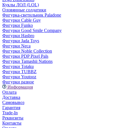
Куклы ЛОЛ (LOL)
Оловянные солдатики
Фигурка-светильник Paladone
Фигурки Cable Guy
Фигурки Funko
Фигурки Good Smile Company
Фигурки Hasbro
Фигурки Jada Toys
Фигурки Neca
Фигурки Noble Collection
Фигурки PDP Pixel Pals
Фигурки Tamashii Nations
Фигурки Totaku
Фигурки TUBBZ
Фигурки Youtooz
Фигурки разное
Информация
Оплата
Доставка
Самовывоз
Гарантия
Trade-In
Реквизиты
Контакты