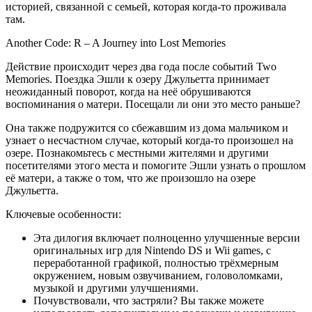
историей, связанной с семьей, которая когда-то проживала
там.
Another Code: R – A Journey into Lost Memories
Действие происходит через два года после событий Two
Memories. Поездка Эшли к озеру Джульетта принимает
неожиданный поворот, когда на неё обрушиваются
воспоминания о матери. Посещали ли они это место раньше?
Она также подружится со сбежавшим из дома мальчиком и
узнает о несчастном случае, который когда-то произошел на
озере. Познакомьтесь с местными жителями и другими
посетителями этого места и помогите Эшли узнать о прошлом
её матери, а также о том, что же произошло на озере
Джульетта.
Ключевые особенности:
Эта дилогия включает полноценно улучшенные версии
оригинальных игр для Nintendo DS и Wii games, с
переработанной графикой, полностью трёхмерным
окружением, новым озвучиванием, головоломками,
музыкой и другими улучшениями.
Почувствовали, что застряли? Вы также можете