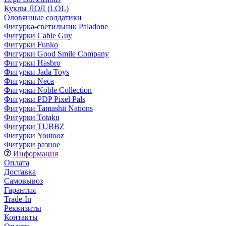
Куклы ЛОЛ (LOL)
Оловянные солдатики
Фигурка-светильник Paladone
Фигурки Cable Guy
Фигурки Funko
Фигурки Good Smile Company
Фигурки Hasbro
Фигурки Jada Toys
Фигурки Neca
Фигурки Noble Collection
Фигурки PDP Pixel Pals
Фигурки Tamashii Nations
Фигурки Totaku
Фигурки TUBBZ
Фигурки Youtooz
Фигурки разное
Информация
Оплата
Доставка
Самовывоз
Гарантия
Trade-In
Реквизиты
Контакты