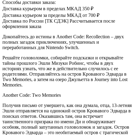
Способы доставки заказа:
Доставка курьером в пределах МКАД
350 ₽
Доставка курьером за пределы МКАД
от 700 ₽
Доставка по России [ТК СДЭК]
Рассчитывается после
оформления заказа
Докопайтесь до истины в Another Code: Recollection – двух
полных загадок приключениях, улучшенных и
переработанных для Nintendo Switch.
Решайте головоломки, собирайте подсказки и открывайте
тайны прошлого Эшли Мизуки Робинс, чтобы в двух
историях узнать, что же в действительно случилось с ее
родителями. Отправляйтесь на остров Кровавого Эдварда в
Two Memories, а затем на озеро Джульетта в Journey into Lost
Memories.
Another Code: Two Memories
Получив письмо от умершего, как она думала, отца, 13-летняя
Эшли отправляется на одинокий остров Кровавого Эдварда в
поисках ответов. Оказавшись там, она встречает
таинственного призрака по имени Ди и обнаруживает
особняк, полный запутанных головоломок и загадок. Остров
Кровавого Эдварда – это необитаемый остров с трагической