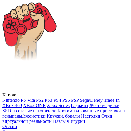
Каталог
Nintendo
PS Vita
PS2
PS3
PS4
PS5
PSP
Sega/Dendy
Trade-In
XBox 360
XBox ONE
Xbox Series
Гаджеты
Жесткие диски,
SSD и сетевые накопители
Кастомизированные приставки и
геймпады/джойстики
Кружки, бокалы
Настолки
Очки
виртуальной реальности
Пазлы
Фигурки
Оплата