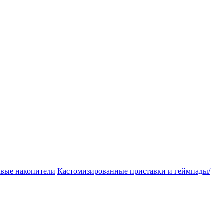
евые накопители
Кастомизированные приставки и геймпады/