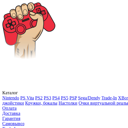
Каталог
Nintendo
PS Vita
PS2
PS3
PS4
PS5
PSP
Sega/Dendy
Trade-In
XBox
джойстики
Кружки, бокалы
Настолки
Очки виртуальной реаль
Оплата
Доставка
Гарантия
Самовывоз