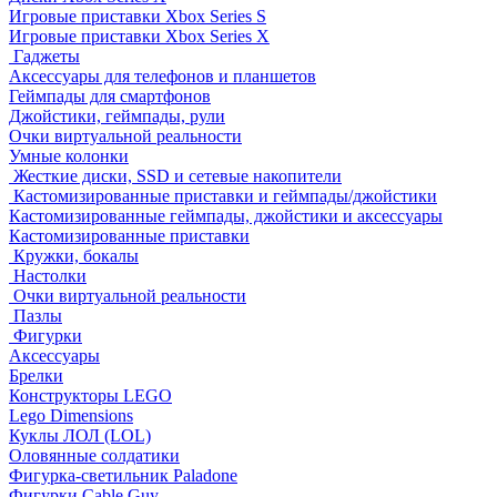
Игровые приставки Xbox Series S
Игровые приставки Xbox Series X
Гаджеты
Аксессуары для телефонов и планшетов
Геймпады для смартфонов
Джойстики, геймпады, рули
Очки виртуальной реальности
Умные колонки
Жесткие диски, SSD и сетевые накопители
Кастомизированные приставки и геймпады/джойстики
Кастомизированные геймпады, джойстики и аксессуары
Кастомизированные приставки
Кружки, бокалы
Настолки
Очки виртуальной реальности
Пазлы
Фигурки
Аксессуары
Брелки
Конструкторы LEGO
Lego Dimensions
Куклы ЛОЛ (LOL)
Оловянные солдатики
Фигурка-светильник Paladone
Фигурки Cable Guy