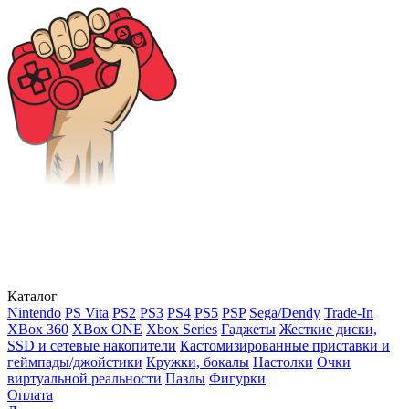
Каталог
Nintendo
PS Vita
PS2
PS3
PS4
PS5
PSP
Sega/Dendy
Trade-In
XBox 360
XBox ONE
Xbox Series
Гаджеты
Жесткие диски,
SSD и сетевые накопители
Кастомизированные приставки и
геймпады/джойстики
Кружки, бокалы
Настолки
Очки
виртуальной реальности
Пазлы
Фигурки
Оплата