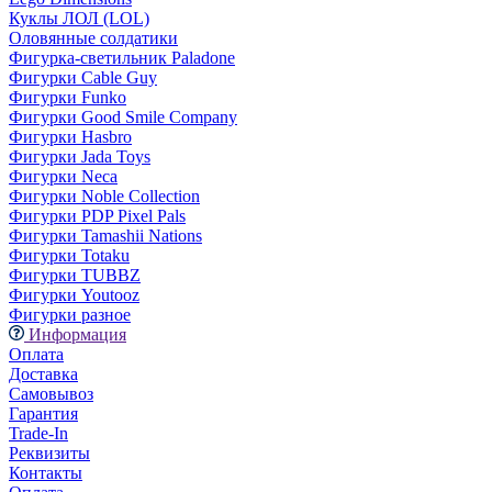
Куклы ЛОЛ (LOL)
Оловянные солдатики
Фигурка-светильник Paladone
Фигурки Cable Guy
Фигурки Funko
Фигурки Good Smile Company
Фигурки Hasbro
Фигурки Jada Toys
Фигурки Neca
Фигурки Noble Collection
Фигурки PDP Pixel Pals
Фигурки Tamashii Nations
Фигурки Totaku
Фигурки TUBBZ
Фигурки Youtooz
Фигурки разное
Информация
Оплата
Доставка
Самовывоз
Гарантия
Trade-In
Реквизиты
Контакты