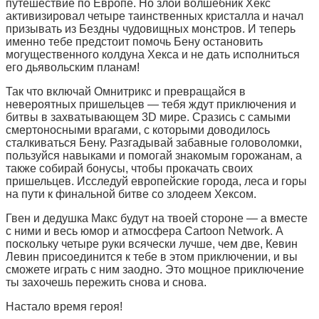
путешествие по Европе. Но злой волшебник Хекс
активизировал четыре таинственных кристалла и начал
призывать из Бездны чудовищных монстров. И теперь
именно тебе предстоит помочь Бену остановить
могущественного колдуна Хекса и не дать исполниться
его дьявольским планам!
Так что включай Омнитрикс и превращайся в
невероятных пришельцев — тебя ждут приключения и
битвы в захватывающем 3D мире. Сразись с самыми
смертоносными врагами, с которыми доводилось
сталкиваться Бену. Разгадывай забавные головоломки,
пользуйся навыками и помогай знакомым горожанам, а
также собирай бонусы, чтобы прокачать своих
пришельцев. Исследуй европейские города, леса и горы
на пути к финальной битве со злодеем Хексом.
Гвен и дедушка Макс будут на твоей стороне — а вместе
с ними и весь юмор и атмосфера Cartoon Network. А
поскольку четыре руки всячески лучше, чем две, Кевин
Левин присоединится к тебе в этом приключении, и вы
сможете играть с ним заодно. Это мощное приключение
ты захочешь пережить снова и снова.
Настало время героя!