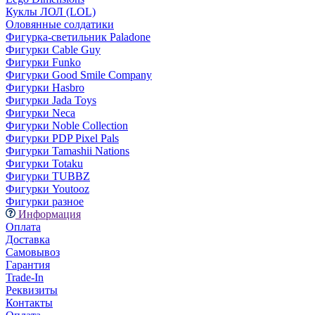
Куклы ЛОЛ (LOL)
Оловянные солдатики
Фигурка-светильник Paladone
Фигурки Cable Guy
Фигурки Funko
Фигурки Good Smile Company
Фигурки Hasbro
Фигурки Jada Toys
Фигурки Neca
Фигурки Noble Collection
Фигурки PDP Pixel Pals
Фигурки Tamashii Nations
Фигурки Totaku
Фигурки TUBBZ
Фигурки Youtooz
Фигурки разное
Информация
Оплата
Доставка
Самовывоз
Гарантия
Trade-In
Реквизиты
Контакты