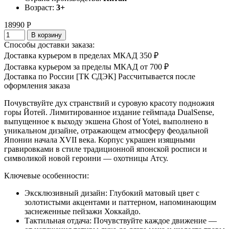
Возраст:
3+
18990 Р
В корзину
Способы доставки заказа:
Доставка курьером в пределах МКАД
350 ₽
Доставка курьером за пределы МКАД
от 700 ₽
Доставка по России [ТК СДЭК]
Рассчитывается после
оформления заказа
Почувствуйте дух странствий и суровую красоту подножия
горы Йотей. Лимитированное издание геймпада DualSense,
выпущенное к выходу экшена Ghost of Yotei, выполнено в
уникальном дизайне, отражающем атмосферу феодальной
Японии начала XVII века. Корпус украшен изящными
гравировками в стиле традиционной японской росписи и
символикой новой героини — охотницы Атсу.
Ключевые особенности:
Эксклюзивный дизайн: Глубокий матовый цвет с
золотистыми акцентами и паттерном, напоминающим
заснеженные пейзажи Хоккайдо.
Тактильная отдача: Почувствуйте каждое движение —