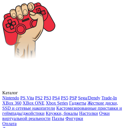
Каталог
Nintendo
PS Vita
PS2
PS3
PS4
PS5
PSP
Sega/Dendy
Trade-In
XBox 360
XBox ONE
Xbox Series
Гаджеты
Жесткие диски,
SSD и сетевые накопители
Кастомизированные приставки и
геймпады/джойстики
Кружки, бокалы
Настолки
Очки
виртуальной реальности
Пазлы
Фигурки
Оплата