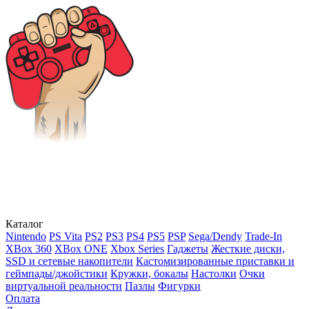
Каталог
Nintendo
PS Vita
PS2
PS3
PS4
PS5
PSP
Sega/Dendy
Trade-In
XBox 360
XBox ONE
Xbox Series
Гаджеты
Жесткие диски,
SSD и сетевые накопители
Кастомизированные приставки и
геймпады/джойстики
Кружки, бокалы
Настолки
Очки
виртуальной реальности
Пазлы
Фигурки
Оплата