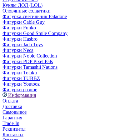
Куклы ЛОЛ (LOL)
Оловянные солдатики
Фигурка-светильник Paladone
Фигурки Cable Guy
Фигурки Funko
Фигурки Good Smile Company
Фигурки Hasbro
Фигурки Jada Toys
Фигурки Neca
Фигурки Noble Collection
Фигурки PDP Pixel Pals
Фигурки Tamashii Nations
Фигурки Totaku
Фигурки TUBBZ
Фигурки Youtooz
Фигурки разное
Информация
Оплата
Доставка
Самовывоз
Гарантия
Trade-In
Реквизиты
Контакты