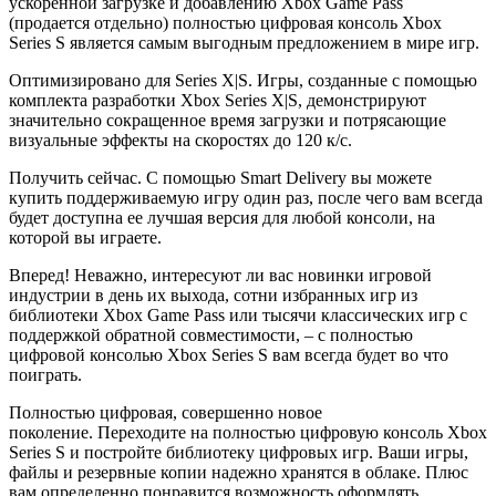
ускоренной загрузке и добавлению Xbox Game Pass
(продается отдельно) полностью цифровая консоль Xbox
Series S является самым выгодным предложением в мире игр.
Оптимизировано для Series X|S. Игры, созданные с помощью
комплекта разработки Xbox Series X|S, демонстрируют
значительно сокращенное время загрузки и потрясающие
визуальные эффекты на скоростях до 120 к/с.
Получить сейчас. С помощью Smart Delivery вы можете
купить поддерживаемую игру один раз, после чего вам всегда
будет доступна ее лучшая версия для любой консоли, на
которой вы играете.
Вперед! Неважно, интересуют ли вас новинки игровой
индустрии в день их выхода, сотни избранных игр из
библиотеки Xbox Game Pass или тысячи классических игр с
поддержкой обратной совместимости, – с полностью
цифровой консолью Xbox Series S вам всегда будет во что
поиграть.
Полностью цифровая, совершенно новое
поколение. Переходите на полностью цифровую консоль Xbox
Series S и постройте библиотеку цифровых игр. Ваши игры,
файлы и резервные копии надежно хранятся в облаке. Плюс
вам определенно понравится возможность оформлять