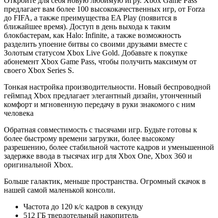
Откройте для себя новую любимую игру. Xbox Game Pass
предлагает вам более 100 высококачественных игр, от Forza
до FIFA, а также преимущества EA Play (появится в
ближайшее время). Доступ в день выхода к таким
блокбастерам, как Halo: Infinite, а также возможность
разделить упоение битвы со своими друзьями вместе с
Золотым статусом Xbox Live Gold. Добавьте к покупке
абонемент Xbox Game Pass, чтобы получить максимум от
своего Xbox Series S.
Тонкая настройка производительности. Новый беспроводной
геймпад Xbox предлагает элегантный дизайн, утонченный
комфорт и мгновенную передачу в руки знакомого с ним
человека
Обратная совместимость с тысячами игр. Будьте готовы к
более быстрому времени загрузки, более высокому
разрешению, более стабильной частоте кадров и уменьшенной
задержке ввода в тысячах игр для Xbox One, Xbox 360 и
оригинальной Xbox.
Больше галактик, меньше пространства. Огромный скачок в
нашей самой маленькой консоли.
Частота до 120 к/с кадров в секунду
512 ГБ твердотельный накопитель