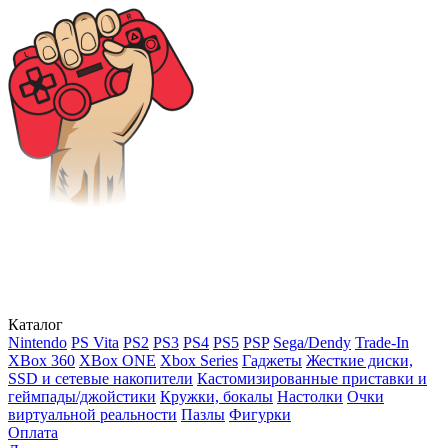
Каталог
Nintendo
PS Vita
PS2
PS3
PS4
PS5
PSP
Sega/Dendy
Trade-In
XBox 360
XBox ONE
Xbox Series
Гаджеты
Жесткие диски,
SSD и сетевые накопители
Кастомизированные приставки и
геймпады/джойстики
Кружки, бокалы
Настолки
Очки
виртуальной реальности
Пазлы
Фигурки
Оплата