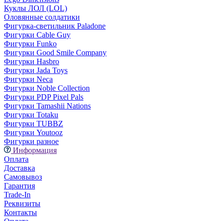
Куклы ЛОЛ (LOL)
Оловянные солдатики
Фигурка-светильник Paladone
Фигурки Cable Guy
Фигурки Funko
Фигурки Good Smile Company
Фигурки Hasbro
Фигурки Jada Toys
Фигурки Neca
Фигурки Noble Collection
Фигурки PDP Pixel Pals
Фигурки Tamashii Nations
Фигурки Totaku
Фигурки TUBBZ
Фигурки Youtooz
Фигурки разное
Информация
Оплата
Доставка
Самовывоз
Гарантия
Trade-In
Реквизиты
Контакты