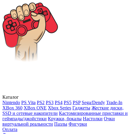
Каталог
Nintendo
PS Vita
PS2
PS3
PS4
PS5
PSP
Sega/Dendy
Trade-In
XBox 360
XBox ONE
Xbox Series
Гаджеты
Жесткие диски,
SSD и сетевые накопители
Кастомизированные приставки и
геймпады/джойстики
Кружки, бокалы
Настолки
Очки
виртуальной реальности
Пазлы
Фигурки
Оплата