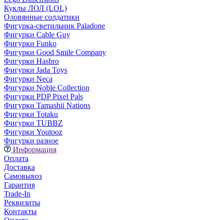
Куклы ЛОЛ (LOL)
Оловянные солдатики
Фигурка-светильник Paladone
Фигурки Cable Guy
Фигурки Funko
Фигурки Good Smile Company
Фигурки Hasbro
Фигурки Jada Toys
Фигурки Neca
Фигурки Noble Collection
Фигурки PDP Pixel Pals
Фигурки Tamashii Nations
Фигурки Totaku
Фигурки TUBBZ
Фигурки Youtooz
Фигурки разное
Информация
Оплата
Доставка
Самовывоз
Гарантия
Trade-In
Реквизиты
Контакты