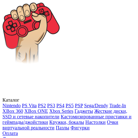
Каталог
Nintendo
PS Vita
PS2
PS3
PS4
PS5
PSP
Sega/Dendy
Trade-In
XBox 360
XBox ONE
Xbox Series
Гаджеты
Жесткие диски,
SSD и сетевые накопители
Кастомизированные приставки и
геймпады/джойстики
Кружки, бокалы
Настолки
Очки
виртуальной реальности
Пазлы
Фигурки
Оплата