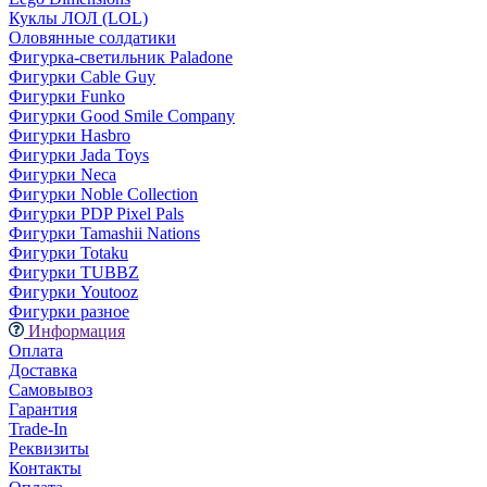
Куклы ЛОЛ (LOL)
Оловянные солдатики
Фигурка-светильник Paladone
Фигурки Cable Guy
Фигурки Funko
Фигурки Good Smile Company
Фигурки Hasbro
Фигурки Jada Toys
Фигурки Neca
Фигурки Noble Collection
Фигурки PDP Pixel Pals
Фигурки Tamashii Nations
Фигурки Totaku
Фигурки TUBBZ
Фигурки Youtooz
Фигурки разное
Информация
Оплата
Доставка
Самовывоз
Гарантия
Trade-In
Реквизиты
Контакты