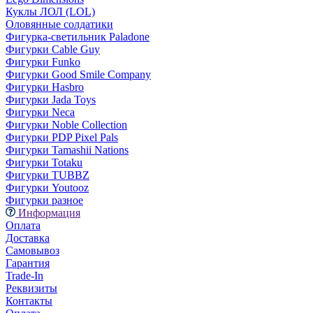
Куклы ЛОЛ (LOL)
Оловянные солдатики
Фигурка-светильник Paladone
Фигурки Cable Guy
Фигурки Funko
Фигурки Good Smile Company
Фигурки Hasbro
Фигурки Jada Toys
Фигурки Neca
Фигурки Noble Collection
Фигурки PDP Pixel Pals
Фигурки Tamashii Nations
Фигурки Totaku
Фигурки TUBBZ
Фигурки Youtooz
Фигурки разное
Информация
Оплата
Доставка
Самовывоз
Гарантия
Trade-In
Реквизиты
Контакты