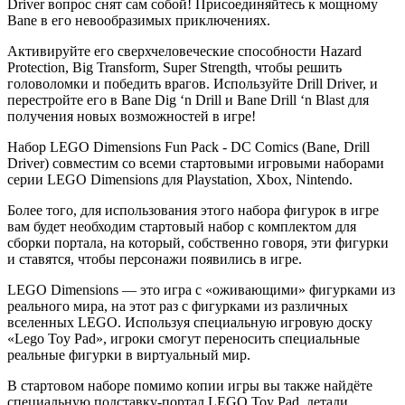
Driver вопрос снят сам собой! Присоединяйтесь к мощному
Bane в его невообразимых приключениях.
Активируйте его сверхчеловеческие способности Hazard
Protection, Big Transform, Super Strength, чтобы решить
головоломки и победить врагов. Используйте Drill Driver, и
перестройте его в Bane Dig ‘n Drill и Bane Drill ‘n Blast для
получения новых возможностей в игре!
Набор LEGO Dimensions Fun Pack - DC Comics (Bane, Drill
Driver) совместим со всеми стартовыми игровыми наборами
серии LEGO Dimensions для Playstation, Xbox, Nintendo.
Более того, для использования этого набора фигурок в игре
вам будет необходим стартовый набор с комплектом для
сборки портала, на который, собственно говоря, эти фигурки
и ставятся, чтобы персонажи появились в игре.
LEGO Dimensions — это игра с «оживающими» фигурками из
реального мира, на этот раз с фигурками из различных
вселенных LEGO. Используя специальную игровую доску
«Lego Toy Pad», игроки смогут переносить специальные
реальные фигурки в виртуальный мир.
В стартовом наборе помимо копии игры вы также найдёте
специальную подставку-портал LEGO Toy Pad, детали