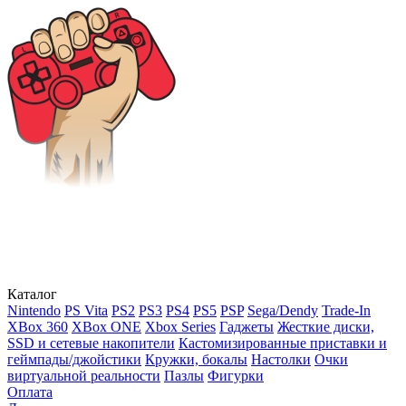
Каталог
Nintendo
PS Vita
PS2
PS3
PS4
PS5
PSP
Sega/Dendy
Trade-In
XBox 360
XBox ONE
Xbox Series
Гаджеты
Жесткие диски,
SSD и сетевые накопители
Кастомизированные приставки и
геймпады/джойстики
Кружки, бокалы
Настолки
Очки
виртуальной реальности
Пазлы
Фигурки
Оплата