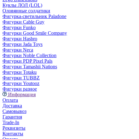
Куклы ЛОЛ (LOL)
Оловянные солдатики
Фигурка-светильник Paladone
Фигурки Cable Guy
Фигурки Funko
Фигурки Good Smile Company
Фигурки Hasbro
Фигурки Jada Toys
Фигурки Neca
Фигурки Noble Collection
Фигурки PDP Pixel Pals
Фигурки Tamashii Nations
Фигурки Totaku
Фигурки TUBBZ
Фигурки Youtooz
Фигурки разное
Информация
Оплата
Доставка
Самовывоз
Гарантия
Trade-In
Реквизиты
Контакты