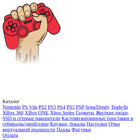
Каталог
Nintendo
PS Vita
PS2
PS3
PS4
PS5
PSP
Sega/Dendy
Trade-In
XBox 360
XBox ONE
Xbox Series
Гаджеты
Жесткие диски,
SSD и сетевые накопители
Кастомизированные приставки и
геймпады/джойстики
Кружки, бокалы
Настолки
Очки
виртуальной реальности
Пазлы
Фигурки
Оплата