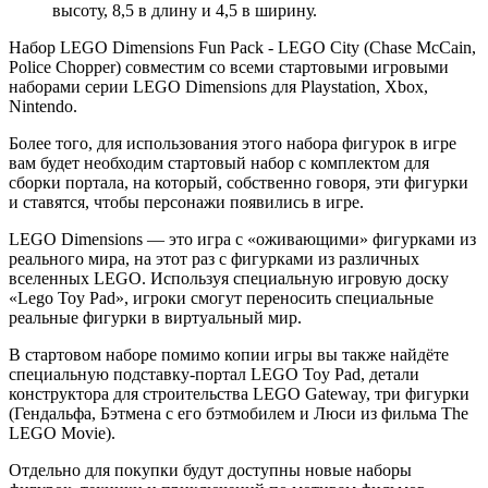
высоту, 8,5 в длину и 4,5 в ширину.
Набор LEGO Dimensions Fun Pack - LEGO City (Chase McCain,
Police Chopper) совместим со всеми стартовыми игровыми
наборами серии LEGO Dimensions для Playstation, Xbox,
Nintendo.
Более того, для использования этого набора фигурок в игре
вам будет необходим стартовый набор с комплектом для
сборки портала, на который, собственно говоря, эти фигурки
и ставятся, чтобы персонажи появились в игре.
LEGO Dimensions — это игра с «оживающими» фигурками из
реального мира, на этот раз с фигурками из различных
вселенных LEGO. Используя специальную игровую доску
«Lego Toy Pad», игроки смогут переносить специальные
реальные фигурки в виртуальный мир.
В стартовом наборе помимо копии игры вы также найдёте
специальную подставку-портал LEGO Toy Pad, детали
конструктора для строительства LEGO Gateway, три фигурки
(Гендальфа, Бэтмена с его бэтмобилем и Люси из фильма The
LEGO Movie).
Отдельно для покупки будут доступны новые наборы