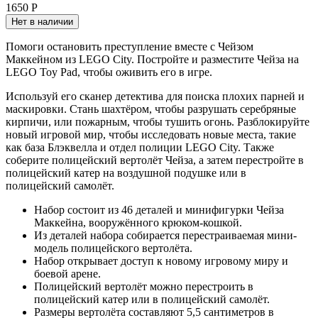
1650 Р
Нет в наличии
Помоги остановить преступление вместе с Чейзом
Маккейном из LEGO City. Постройте и разместите Чейза на
LEGO Toy Pad, чтобы оживить его в игре.
Используй его сканер детектива для поиска плохих парней и
маскировки. Стань шахтёром, чтобы разрушать серебряные
кирпичи, или пожарным, чтобы тушить огонь. Разблокируйте
новый игровой мир, чтобы исследовать новые места, такие
как база Блэквелла и отдел полиции LEGO City. Также
соберите полицейский вертолёт Чейза, а затем перестройте в
полицейский катер на воздушной подушке или в
полицейский самолёт.
Набор состоит из 46 деталей и минифигурки Чейза
Маккейна, вооружённого крюком-кошкой.
Из деталей набора собирается перестраиваемая мини-
модель полицейского вертолёта.
Набор открывает доступ к новому игровому миру и
боевой арене.
Полицейский вертолёт можно перестроить в
полицейский катер или в полицейский самолёт.
Размеры вертолёта составляют 5,5 сантиметров в