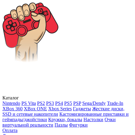
Каталог
Nintendo
PS Vita
PS2
PS3
PS4
PS5
PSP
Sega/Dendy
Trade-In
XBox 360
XBox ONE
Xbox Series
Гаджеты
Жесткие диски,
SSD и сетевые накопители
Кастомизированные приставки и
геймпады/джойстики
Кружки, бокалы
Настолки
Очки
виртуальной реальности
Пазлы
Фигурки
Оплата