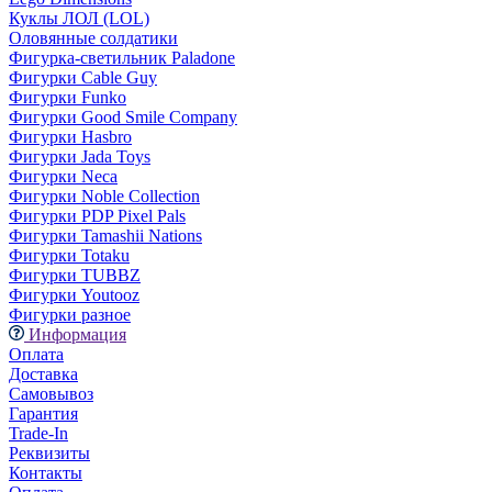
Куклы ЛОЛ (LOL)
Оловянные солдатики
Фигурка-светильник Paladone
Фигурки Cable Guy
Фигурки Funko
Фигурки Good Smile Company
Фигурки Hasbro
Фигурки Jada Toys
Фигурки Neca
Фигурки Noble Collection
Фигурки PDP Pixel Pals
Фигурки Tamashii Nations
Фигурки Totaku
Фигурки TUBBZ
Фигурки Youtooz
Фигурки разное
Информация
Оплата
Доставка
Самовывоз
Гарантия
Trade-In
Реквизиты
Контакты