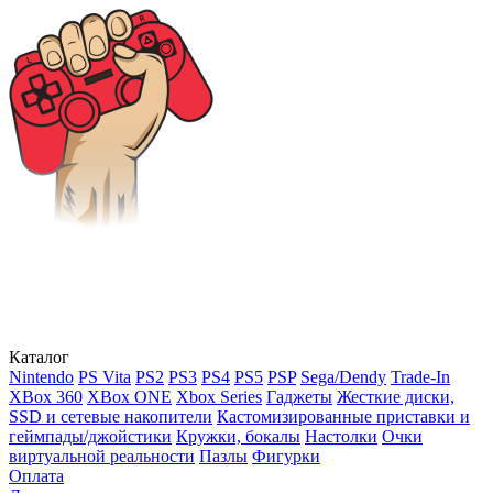
Каталог
Nintendo
PS Vita
PS2
PS3
PS4
PS5
PSP
Sega/Dendy
Trade-In
XBox 360
XBox ONE
Xbox Series
Гаджеты
Жесткие диски,
SSD и сетевые накопители
Кастомизированные приставки и
геймпады/джойстики
Кружки, бокалы
Настолки
Очки
виртуальной реальности
Пазлы
Фигурки
Оплата