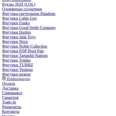
Куклы ЛОЛ (LOL)
Оловянные солдатики
Фигурка-светильник Paladone
Фигурки Cable Guy
Фигурки Funko
Фигурки Good Smile Company
Фигурки Hasbro
Фигурки Jada Toys
Фигурки Neca
Фигурки Noble Collection
Фигурки PDP Pixel Pals
Фигурки Tamashii Nations
Фигурки Totaku
Фигурки TUBBZ
Фигурки Youtooz
Фигурки разное
Информация
Оплата
Доставка
Самовывоз
Гарантия
Trade-In
Реквизиты
Контакты