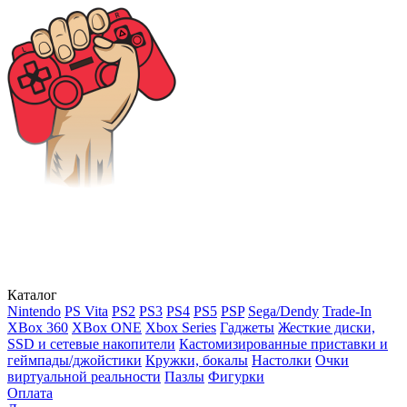
Каталог
Nintendo
PS Vita
PS2
PS3
PS4
PS5
PSP
Sega/Dendy
Trade-In
XBox 360
XBox ONE
Xbox Series
Гаджеты
Жесткие диски,
SSD и сетевые накопители
Кастомизированные приставки и
геймпады/джойстики
Кружки, бокалы
Настолки
Очки
виртуальной реальности
Пазлы
Фигурки
Оплата