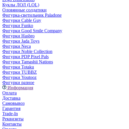
Куклы ЛОЛ (LOL)
Оловянные солдатики
Фигурка-светильник Paladone
Фигурки Cable Guy
Фигурки Funko
Фигурки Good Smile Company
Фигурки Hasbro
Фигурки Jada Toys
Фигурки Neca
Фигурки Noble Collection
Фигурки PDP Pixel Pals
Фигурки Tamashii Nations
Фигурки Totaku
Фигурки TUBBZ
Фигурки Youtooz
Фигурки разное
Информация
Оплата
Доставка
Самовывоз
Гарантия
Trade-In
Реквизиты
Контакты