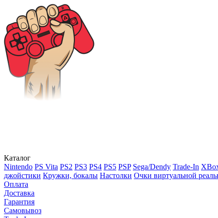
Каталог
Nintendo
PS Vita
PS2
PS3
PS4
PS5
PSP
Sega/Dendy
Trade-In
XBox
джойстики
Кружки, бокалы
Настолки
Очки виртуальной реаль
Оплата
Доставка
Гарантия
Самовывоз