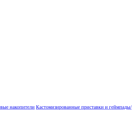
евые накопители
Кастомизированные приставки и геймпады/