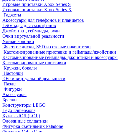
Игровые приставки Xbox Series S
Игровые приставки Xbox Series X
Гаджеты
Аксессуары для телефонов и планшетов
Геймпады для смартфонов
Джойстики, геймпады, рули
Очки виртуальной реальности
Умные колонки
Жесткие диски, SSD и сетевые накопители
Кастомизированные приставки и геймпады/джойстики
Кастомизированные геймпады, джойстики и аксессуары
Кастомизированные приставки
Кружки, бокалы
Настолки
Очки виртуальной реальности
Пазлы
Фигурки
Аксессуары
Брелки
Конструкторы LEGO
Lego Dimensions
Куклы ЛОЛ (LOL)
Оловянные солдатики
Фигурка-светильник Paladone
Фигурки Cable Guy