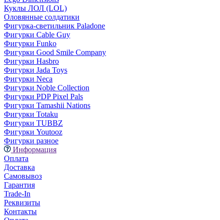
Куклы ЛОЛ (LOL)
Оловянные солдатики
Фигурка-светильник Paladone
Фигурки Cable Guy
Фигурки Funko
Фигурки Good Smile Company
Фигурки Hasbro
Фигурки Jada Toys
Фигурки Neca
Фигурки Noble Collection
Фигурки PDP Pixel Pals
Фигурки Tamashii Nations
Фигурки Totaku
Фигурки TUBBZ
Фигурки Youtooz
Фигурки разное
Информация
Оплата
Доставка
Самовывоз
Гарантия
Trade-In
Реквизиты
Контакты