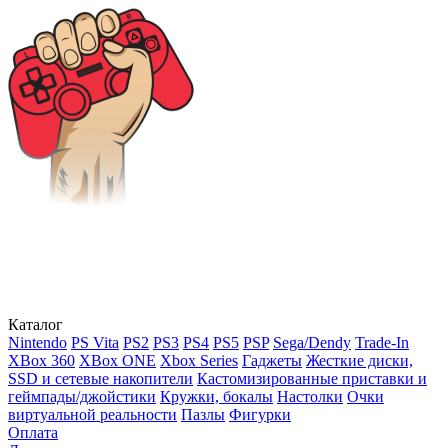
Каталог
Nintendo
PS Vita
PS2
PS3
PS4
PS5
PSP
Sega/Dendy
Trade-In
XBox 360
XBox ONE
Xbox Series
Гаджеты
Жесткие диски,
SSD и сетевые накопители
Кастомизированные приставки и
геймпады/джойстики
Кружки, бокалы
Настолки
Очки
виртуальной реальности
Пазлы
Фигурки
Оплата