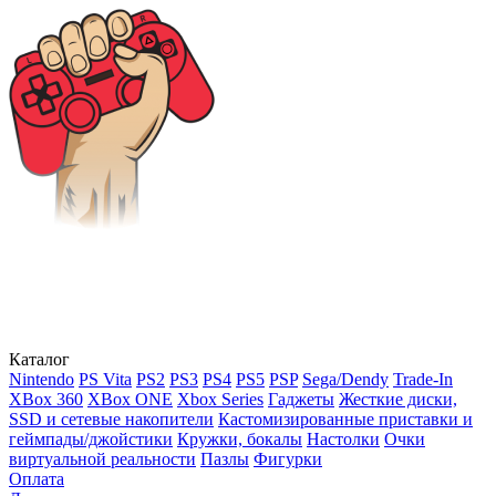
Каталог
Nintendo
PS Vita
PS2
PS3
PS4
PS5
PSP
Sega/Dendy
Trade-In
XBox 360
XBox ONE
Xbox Series
Гаджеты
Жесткие диски,
SSD и сетевые накопители
Кастомизированные приставки и
геймпады/джойстики
Кружки, бокалы
Настолки
Очки
виртуальной реальности
Пазлы
Фигурки
Оплата