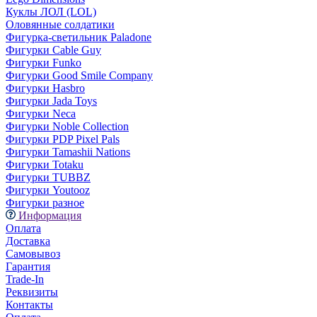
Куклы ЛОЛ (LOL)
Оловянные солдатики
Фигурка-светильник Paladone
Фигурки Cable Guy
Фигурки Funko
Фигурки Good Smile Company
Фигурки Hasbro
Фигурки Jada Toys
Фигурки Neca
Фигурки Noble Collection
Фигурки PDP Pixel Pals
Фигурки Tamashii Nations
Фигурки Totaku
Фигурки TUBBZ
Фигурки Youtooz
Фигурки разное
Информация
Оплата
Доставка
Самовывоз
Гарантия
Trade-In
Реквизиты
Контакты