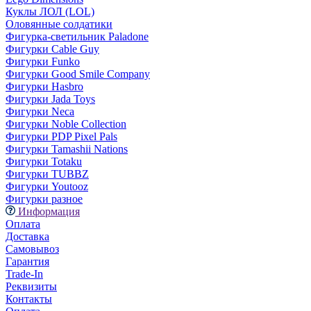
Куклы ЛОЛ (LOL)
Оловянные солдатики
Фигурка-светильник Paladone
Фигурки Cable Guy
Фигурки Funko
Фигурки Good Smile Company
Фигурки Hasbro
Фигурки Jada Toys
Фигурки Neca
Фигурки Noble Collection
Фигурки PDP Pixel Pals
Фигурки Tamashii Nations
Фигурки Totaku
Фигурки TUBBZ
Фигурки Youtooz
Фигурки разное
Информация
Оплата
Доставка
Самовывоз
Гарантия
Trade-In
Реквизиты
Контакты