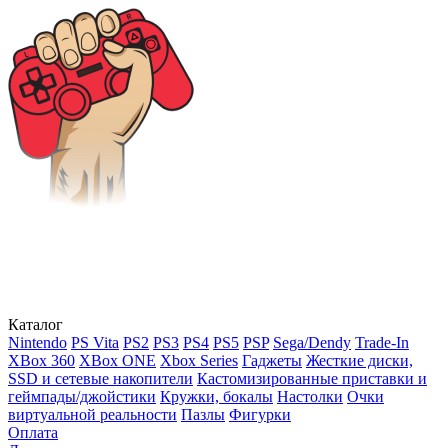
Каталог
Nintendo
PS Vita
PS2
PS3
PS4
PS5
PSP
Sega/Dendy
Trade-In
XBox 360
XBox ONE
Xbox Series
Гаджеты
Жесткие диски,
SSD и сетевые накопители
Кастомизированные приставки и
геймпады/джойстики
Кружки, бокалы
Настолки
Очки
виртуальной реальности
Пазлы
Фигурки
Оплата