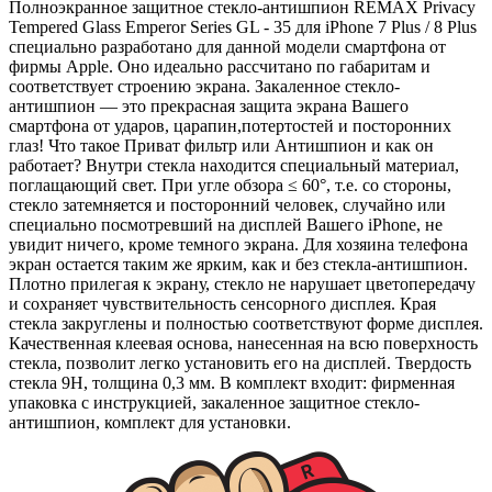
Полноэкранное защитное стекло-антишпион REMAX Privacy
Tempered Glass Emperor Series GL - 35 для iPhone 7 Plus / 8 Plus
специально разработано для данной модели смартфона от
фирмы Apple. Оно идеально рассчитано по габаритам и
соответствует строению экрана. Закаленное стекло-
антишпион — это прекрасная защита экрана Вашего
смартфона от ударов, царапин,потертостей и посторонних
глаз! Что такое Приват фильтр или Антишпион и как он
работает? Внутри стекла находится специальный материал,
поглащающий свет. При угле обзора ≤ 60°, т.е. со стороны,
стекло затемняется и посторонний человек, случайно или
специально посмотревший на дисплей Вашего iPhone, не
увидит ничего, кроме темного экрана. Для хозяина телефона
экран остается таким же ярким, как и без стекла-антишпион.
Плотно прилегая к экрану, стекло не нарушает цветопередачу
и сохраняет чувствительность сенсорного дисплея. Края
стекла закруглены и полностью соответствуют форме дисплея.
Качественная клеевая основа, нанесенная на всю поверхность
стекла, позволит легко установить его на дисплей. Твердость
стекла 9Н, толщина 0,3 мм. В комплект входит: фирменная
упаковка с инструкцией, закаленное защитное стекло-
антишпион, комплект для установки.