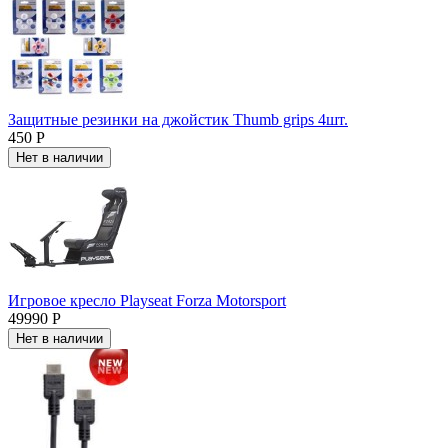
Защитные резинки на джойстик Thumb grips 4шт.
450 Р
Нет в наличии
Игровое кресло Playseat Forza Motorsport
49990 Р
Нет в наличии