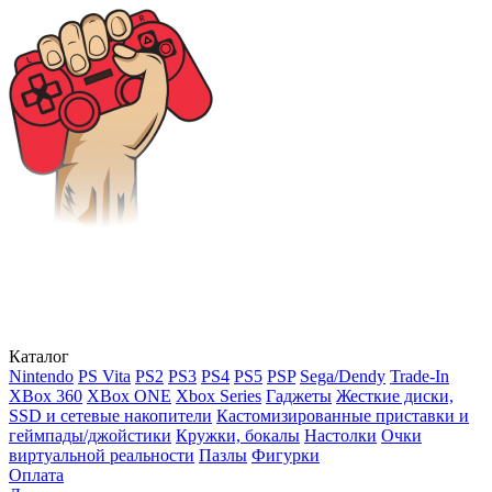
Каталог
Nintendo
PS Vita
PS2
PS3
PS4
PS5
PSP
Sega/Dendy
Trade-In
XBox 360
XBox ONE
Xbox Series
Гаджеты
Жесткие диски,
SSD и сетевые накопители
Кастомизированные приставки и
геймпады/джойстики
Кружки, бокалы
Настолки
Очки
виртуальной реальности
Пазлы
Фигурки
Оплата