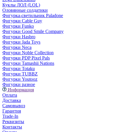
Куклы ЛОЛ (LOL)
Оловянные солдатики
Фигурка-светильник Paladone
Фигурки Cable Guy
Фигурки Funko
Фигурки Good Smile Company
Фигурки Hasbro
Фигурки Jada Toys
Фигурки Neca
Фигурки Noble Collection
Фигурки PDP Pixel Pals
Фигурки Tamashii Nations
Фигурки Totaku
Фигурки TUBBZ
Фигурки Youtooz
Фигурки разное
Информация
Оплата
Доставка
Самовывоз
Гарантия
Trade-In
Реквизиты
Контакты