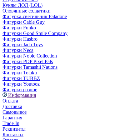
Куклы ЛОЛ (LOL)
Оловянные солдатики
Фигурка-светильник Paladone
Фигурки Cable Guy
Фигурки Funko
Фигурки Good Smile Company
Фигурки Hasbro
Фигурки Jada Toys
Фигурки Neca
Фигурки Noble Collection
Фигурки PDP Pixel Pals
Фигурки Tamashii Nations
Фигурки Totaku
Фигурки TUBBZ
Фигурки Youtooz
Фигурки разное
Информация
Оплата
Доставка
Самовывоз
Гарантия
Trade-In
Реквизиты
Контакты