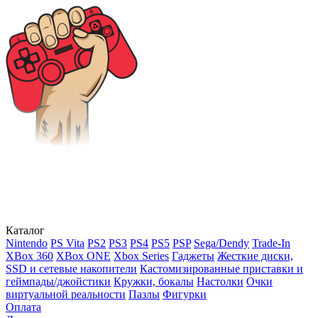
Каталог
Nintendo
PS Vita
PS2
PS3
PS4
PS5
PSP
Sega/Dendy
Trade-In
XBox 360
XBox ONE
Xbox Series
Гаджеты
Жесткие диски,
SSD и сетевые накопители
Кастомизированные приставки и
геймпады/джойстики
Кружки, бокалы
Настолки
Очки
виртуальной реальности
Пазлы
Фигурки
Оплата