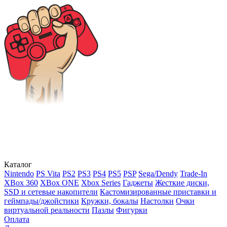
Каталог
Nintendo
PS Vita
PS2
PS3
PS4
PS5
PSP
Sega/Dendy
Trade-In
XBox 360
XBox ONE
Xbox Series
Гаджеты
Жесткие диски,
SSD и сетевые накопители
Кастомизированные приставки и
геймпады/джойстики
Кружки, бокалы
Настолки
Очки
виртуальной реальности
Пазлы
Фигурки
Оплата