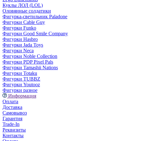
Куклы ЛОЛ (LOL)
Оловянные солдатики
Фигурка-светильник Paladone
Фигурки Cable Guy
Фигурки Funko
Фигурки Good Smile Company
Фигурки Hasbro
Фигурки Jada Toys
Фигурки Neca
Фигурки Noble Collection
Фигурки PDP Pixel Pals
Фигурки Tamashii Nations
Фигурки Totaku
Фигурки TUBBZ
Фигурки Youtooz
Фигурки разное
Информация
Оплата
Доставка
Самовывоз
Гарантия
Trade-In
Реквизиты
Контакты