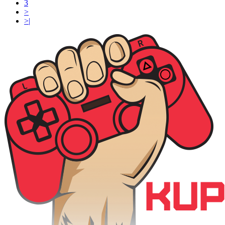
3
>
>|