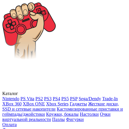
Каталог
Nintendo
PS Vita
PS2
PS3
PS4
PS5
PSP
Sega/Dendy
Trade-In
XBox 360
XBox ONE
Xbox Series
Гаджеты
Жесткие диски,
SSD и сетевые накопители
Кастомизированные приставки и
геймпады/джойстики
Кружки, бокалы
Настолки
Очки
виртуальной реальности
Пазлы
Фигурки
Оплата