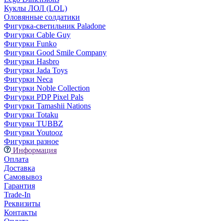
Куклы ЛОЛ (LOL)
Оловянные солдатики
Фигурка-светильник Paladone
Фигурки Cable Guy
Фигурки Funko
Фигурки Good Smile Company
Фигурки Hasbro
Фигурки Jada Toys
Фигурки Neca
Фигурки Noble Collection
Фигурки PDP Pixel Pals
Фигурки Tamashii Nations
Фигурки Totaku
Фигурки TUBBZ
Фигурки Youtooz
Фигурки разное
Информация
Оплата
Доставка
Самовывоз
Гарантия
Trade-In
Реквизиты
Контакты