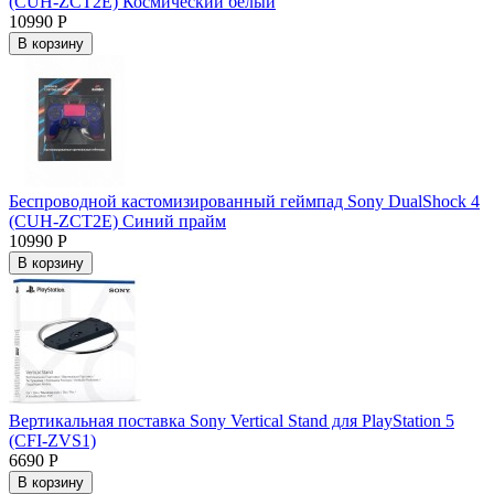
(CUH-ZCT2E) Космический белый
10990 Р
В корзину
Беспроводной кастомизированный геймпад Sony DualShock 4
(CUH-ZCT2E) Синий прайм
10990 Р
В корзину
Вертикальная поставка Sony Vertical Stand для PlayStation 5
(CFI-ZVS1)
6690 Р
В корзину