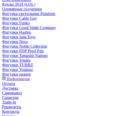
Куклы ЛОЛ (LOL)
Оловянные солдатики
Фигурка-светильник Paladone
Фигурки Cable Guy
Фигурки Funko
Фигурки Good Smile Company
Фигурки Hasbro
Фигурки Jada Toys
Фигурки Neca
Фигурки Noble Collection
Фигурки PDP Pixel Pals
Фигурки Tamashii Nations
Фигурки Totaku
Фигурки TUBBZ
Фигурки Youtooz
Фигурки разное
Информация
Оплата
Доставка
Самовывоз
Гарантия
Trade-In
Реквизиты
Контакты