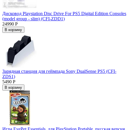
Дисковод Playstation Disc Drive For PS5 Digital Edition Consoles
(model group - slim) (CFI-ZDD1)
24990 Р
В корзину
Зарядная станция для геймпада Sony DualSense PS5 (CFI-
ZDS1)
5490 Р
В корзину
Игра EyePet Essentials, для PlayStation Portable, русская версия