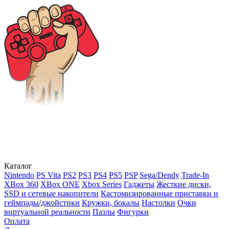
Каталог
Nintendo
PS Vita
PS2
PS3
PS4
PS5
PSP
Sega/Dendy
Trade-In
XBox 360
XBox ONE
Xbox Series
Гаджеты
Жесткие диски,
SSD и сетевые накопители
Кастомизированные приставки и
геймпады/джойстики
Кружки, бокалы
Настолки
Очки
виртуальной реальности
Пазлы
Фигурки
Оплата