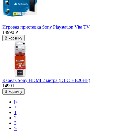
Игровая приставка Sony Playstation Vita TV
14990 Р
В корзину
Кабель Sony HDMI 2 метра (DLC-HE20HF)
1490 Р
В корзину
|<
<
1
2
3
>